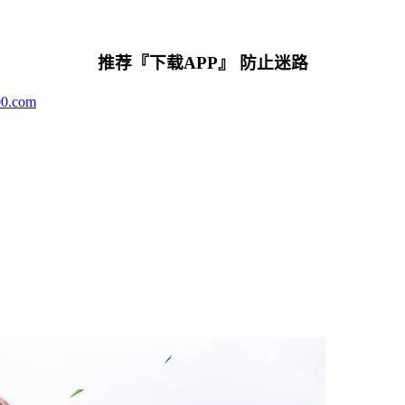
推荐『下载APP』 防止迷路
00.com