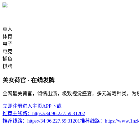
真人
体育
电子
电竞
捕鱼
棋牌
美女荷官 · 在线发牌
全网最美荷官，倾情出演，极致视觉盛宴，多元游戏种类，为
立即注册
进入主页
APP下载
推荐主线路：
https://34.96.227.59:31202
推荐线路：
https://34.96.227.59:31201
推荐线路：
https://www.1nz