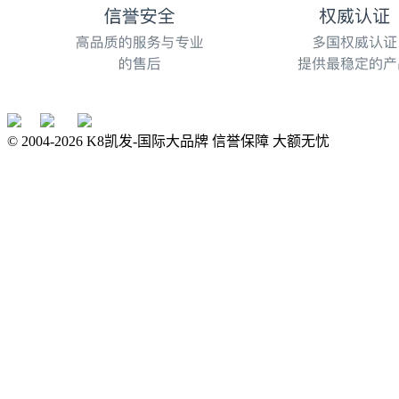
© 2004-
2026
K8凯发-国际大品牌 信誉保障 大额无忧