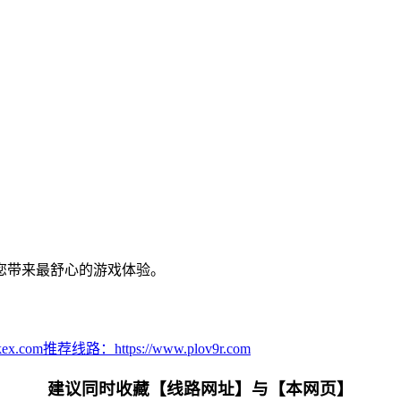
您带来最舒心的游戏体验。
kex.com
推荐线路：
https://www.plov9r.com
建议同时收藏【线路网址】与【本网页】