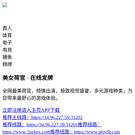
真人
体育
电子
电竞
捕鱼
棋牌
美女荷官 · 在线发牌
全网最美荷官，倾情出演，极致视觉盛宴，多元游戏种类，为
您带来最舒心的游戏体验。
立即注册
进入主页
APP下载
推荐主线路：
https://34.96.227.59:31202
推荐线路：
https://34.96.227.59:31201
推荐线路：
https://www.1nzkex.com
推荐线路：
https://www.plov9r.com