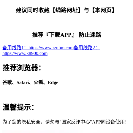
建议同时收藏【线路网址】与【本网页】
推荐『下载APP』 防止迷路
备用线路
1
：
https://www.rznbm.com
备用线路
2
：
https://www.k8900.com
推荐浏览器：
谷歌、Safari、火狐、Edge
温馨提示：
为了您的隐私安全，请勿与"国家反诈中心"APP同设备使用！