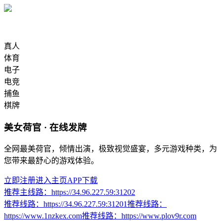
真人
体育
电子
电竞
捕鱼
棋牌
美女荷官 · 在线发牌
全网最美荷官，倾情出演，极致视觉盛宴，多元游戏种类，为
您带来最舒心的游戏体验。
立即注册
进入主页
APP下载
推荐主线路：
https://34.96.227.59:31202
推荐线路：
https://34.96.227.59:31201
推荐线路：
https://www.1nzkex.com
推荐线路：
https://www.plov9r.com